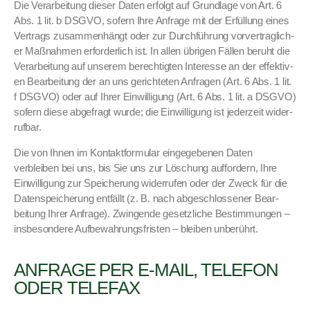
Die Ver­ar­beitung dieser Dat­en erfol­gt auf Grund­lage von Art. 6
Abs. 1 lit. b DSGVO, sofern Ihre Anfrage mit der Erfül­lung eines
Ver­trags zusam­men­hängt oder zur Durch­führung vorver­traglich­
er Maß­nah­men erforder­lich ist. In allen übri­gen Fällen beruht die
Ver­ar­beitung auf unserem berechtigten Inter­esse an der effek­tiv­
en Bear­beitung der an uns gerichteten Anfra­gen (Art. 6 Abs. 1 lit.
f DSGVO) oder auf Ihrer Ein­willi­gung (Art. 6 Abs. 1 lit. a DSGVO)
sofern diese abge­fragt wurde; die Ein­willi­gung ist jed­erzeit wider­
ruf­bar.
Die von Ihnen im Kon­tak­t­for­mu­lar eingegebe­nen Dat­en
verbleiben bei uns, bis Sie uns zur Löschung auf­fordern, Ihre
Ein­willi­gung zur Spe­icherung wider­rufen oder der Zweck für die
Daten­spe­icherung ent­fällt (z. B. nach abgeschlossen­er Bear­
beitung Ihrer Anfrage). Zwin­gende geset­zliche Bes­tim­mungen –
ins­beson­dere Auf­be­wahrungs­fris­ten – bleiben unberührt.
ANFRAGE PER E‑MAIL, TELEFON
ODER TELEFAX