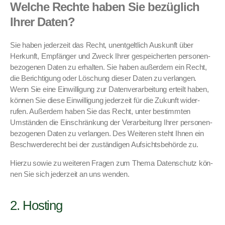
Welche Rechte haben Sie bezüglich
Ihrer Daten?
Sie haben jed­erzeit das Recht, unent­geltlich Auskun­ft über
Herkun­ft, Empfänger und Zweck Ihrer gespe­icherten per­so­n­en­
be­zo­ge­nen Dat­en zu erhal­ten. Sie haben außer­dem ein Recht,
die Berich­ti­gung oder Löschung dieser Dat­en zu ver­lan­gen.
Wenn Sie eine Ein­willi­gung zur Daten­ver­ar­beitung erteilt haben,
kön­nen Sie diese Ein­willi­gung jed­erzeit für die Zukun­ft wider­
rufen. Außer­dem haben Sie das Recht, unter bes­timmten
Umstän­den die Ein­schränkung der Ver­ar­beitung Ihrer per­so­n­en­
be­zo­ge­nen Dat­en zu ver­lan­gen. Des Weit­eren ste­ht Ihnen ein
Beschw­erderecht bei der zuständi­gen Auf­sichts­be­hörde zu.
Hierzu sowie zu weit­eren Fra­gen zum The­ma Daten­schutz kön­
nen Sie sich jed­erzeit an uns wen­den.
2. Hosting