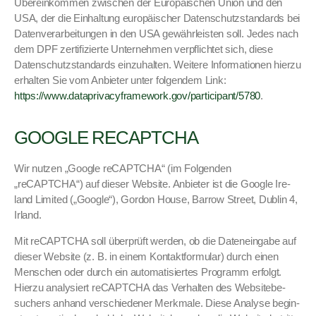
Übereinkom­men zwis­chen der Europäis­chen Union und den
USA, der die Ein­hal­tung europäis­ch­er Daten­schutz­s­tan­dards bei
Daten­ver­ar­beitun­gen in den USA gewährleis­ten soll. Jedes nach
dem DPF zer­ti­fizierte Unternehmen verpflichtet sich, diese
Daten­schutz­s­tan­dards einzuhal­ten. Weit­ere Infor­ma­tio­nen hierzu
erhal­ten Sie vom Anbi­eter unter fol­gen­dem Link:
https://www.dataprivacyframework.gov/participant/5780
.
GOOGLE RECAPTCHA
Wir nutzen „Google reCAPTCHA“ (im Fol­gen­den
„reCAPTCHA“) auf dieser Web­site. Anbi­eter ist die Google Ire­
land Lim­it­ed („Google“), Gor­don House, Bar­row Street, Dublin 4,
Irland.
Mit reCAPTCHA soll über­prüft wer­den, ob die Dateneingabe auf
dieser Web­site (z. B. in einem Kon­tak­t­for­mu­lar) durch einen
Men­schen oder durch ein automa­tisiertes Pro­gramm erfol­gt.
Hierzu analysiert reCAPTCHA das Ver­hal­ten des Web­sitebe­
such­ers anhand ver­schieden­er Merk­male. Diese Analyse begin­