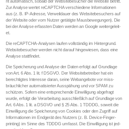
nt automa­tisch, sobald der Web­sitebe­such­er die Web­site betritt.
Zur Analyse wertet reCAPTCHA ver­schiedene Infor­ma­tio­nen
aus (z. B. IP-Adresse, Ver­weil­dauer des Web­sitebe­such­ers auf
der Web­site oder vom Nutzer getätigte Maus­be­we­gun­gen). Die
bei der Analyse erfassten Dat­en wer­den an Google weit­ergeleit­
et.
Die reCAPTCHA-Analy­sen laufen voll­ständig im Hin­ter­grund.
Web­sitebe­such­er wer­den nicht darauf hingewiesen, dass eine
Analyse stat­tfind­et.
Die Spe­icherung und Analyse der Dat­en erfol­gt auf Grund­lage
von Art. 6 Abs. 1 lit. f DSGVO. Der Web­site­be­treiber hat ein
berechtigtes Inter­esse daran, seine Webange­bote vor miss­
bräuch­lich­er automa­tisiert­er Ausspähung und vor SPAM zu
schützen. Sofern eine entsprechende Ein­willi­gung abge­fragt
wurde, erfol­gt die Ver­ar­beitung auss­chließlich auf Grund­lage von
Art. 6 Abs. 1 lit. a DSGVO und § 25 Abs. 1 TDDDG, soweit die
Ein­willi­gung die Spe­icherung von Cook­ies oder den Zugriff auf
Infor­ma­tio­nen im Endgerät des Nutzers (z. B. Device-Fin­ger­
print­ing) im Sinne des TDDDG umfasst. Die Ein­willi­gung ist jed­