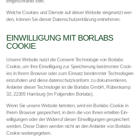
eingeschränkt sein.
Welche Cook­ies und Dien­ste auf dieser Web­site einge­set­zt wer­
den, kön­nen Sie dieser Daten­schutzerk­lärung ent­nehmen.
EINWILLIGUNG MIT BORLABS
COOKIE
Unsere Web­site nutzt die Con­sent-Tech­nolo­gie von Bor­labs
Cook­ie, um Ihre Ein­willi­gung zur Spe­icherung bes­timmter Cook­
ies in Ihrem Brows­er oder zum Ein­satz bes­timmter Tech­nolo­gien
einzu­holen und diese daten­schutzkon­form zu doku­men­tieren.
Anbi­eter dieser Tech­nolo­gie ist die Bor­labs GmbH, Rübenkamp
32, 22305 Ham­burg (im Fol­gen­den Bor­labs).
Wenn Sie unsere Web­site betreten, wird ein Bor­labs-Cook­ie in
Ihrem Brows­er gespe­ichert, in dem die von Ihnen erteil­ten Ein­
willi­gun­gen oder der Wider­ruf dieser Ein­willi­gun­gen gespe­ichert
wer­den. Diese Dat­en wer­den nicht an den Anbi­eter von Bor­labs
Cook­ie weit­ergegeben.