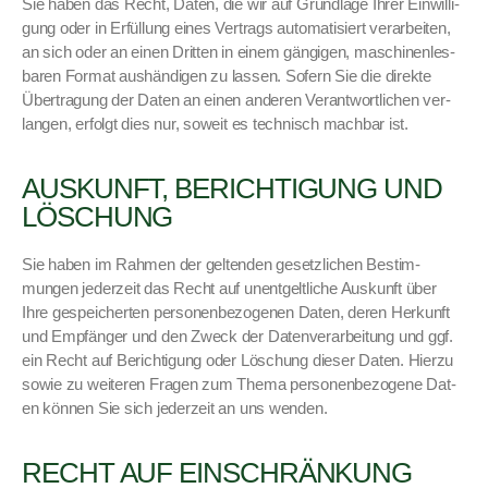
Sie haben das Recht, Dat­en, die wir auf Grund­lage Ihrer Ein­willi­
gung oder in Erfül­lung eines Ver­trags automa­tisiert ver­ar­beit­en,
an sich oder an einen Drit­ten in einem gängi­gen, maschi­nen­les­
baren For­mat aushändi­gen zu lassen. Sofern Sie die direk­te
Über­tra­gung der Dat­en an einen anderen Ver­ant­wortlichen ver­
lan­gen, erfol­gt dies nur, soweit es tech­nisch mach­bar ist.
AUSKUNFT, BERICHTIGUNG UND
LÖSCHUNG
Sie haben im Rah­men der gel­tenden geset­zlichen Bes­tim­
mungen jed­erzeit das Recht auf unent­geltliche Auskun­ft über
Ihre gespe­icherten per­so­n­en­be­zo­ge­nen Dat­en, deren Herkun­ft
und Empfänger und den Zweck der Daten­ver­ar­beitung und ggf.
ein Recht auf Berich­ti­gung oder Löschung dieser Dat­en. Hierzu
sowie zu weit­eren Fra­gen zum The­ma per­so­n­en­be­zo­gene Dat­
en kön­nen Sie sich jed­erzeit an uns wen­den.
RECHT AUF EINSCHRÄNKUNG