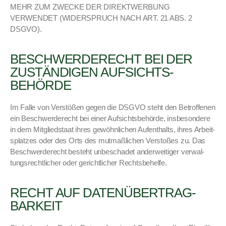
MEHR ZUM ZWECKE DER DIREKTWERBUNG
VERWENDET (WIDERSPRUCH NACH ART. 21 ABS. 2
DSGVO).
BESCHWERDE­RECHT BEI DER
ZUSTÄNDIGEN AUFSICHTS­
BEHÖRDE
Im Falle von Ver­stößen gegen die DSGVO ste­ht den Betrof­fe­nen
ein Beschw­erderecht bei ein­er Auf­sichts­be­hörde, ins­beson­dere
in dem Mit­glied­staat ihres gewöhn­lichen Aufen­thalts, ihres Arbeit­
splatzes oder des Orts des mut­maßlichen Ver­stoßes zu. Das
Beschw­erderecht beste­ht unbeschadet ander­weit­iger ver­wal­
tungsrechtlich­er oder gerichtlich­er Rechts­be­helfe.
RECHT AUF DATEN­ÜBERTRAG­
BARKEIT