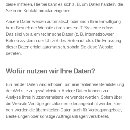
diese mit­teilen. Hier­bei kann es sich z. B. um Dat­en han­deln, die
Sie in ein Kon­tak­t­for­mu­lar eingeben.
Andere Dat­en wer­den automa­tisch oder nach Ihrer Ein­willi­gung
beim Besuch der Web­site durch unsere IT-Sys­teme erfasst.
Das sind vor allem tech­nis­che Dat­en (z. B. Inter­net­brows­er,
Betrieb­ssys­tem oder Uhrzeit des Seit­e­naufrufs). Die Erfas­sung
dieser Dat­en erfol­gt automa­tisch, sobald Sie diese Web­site
betreten.
Wofür nutzen wir Ihre Daten?
Ein Teil der Dat­en wird erhoben, um eine fehler­freie Bere­it­stel­lung
der Web­site zu gewährleis­ten. Andere Dat­en kön­nen zur
Analyse Ihres Nutzerver­hal­tens ver­wen­det wer­den. Sofern über
die Web­site Verträge geschlossen oder ange­bah­nt wer­den kön­
nen, wer­den die über­mit­tel­ten Dat­en auch für Ver­tragsange­bote,
Bestel­lun­gen oder son­stige Auf­tragsan­fra­gen ver­ar­beit­et.