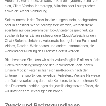
Adressen, Geräte-IDs, Geräte­typ, Betrieb­ssys­tem­typ und ‑ver­
sion, Client-Ver­sion, Kam­er­atyp, Mikro­fon oder Laut­sprech­er
sowie die Art der Verbindung.
Sofern inner­halb des Tools Inhalte aus­ge­tauscht, hochge­laden
oder in son­stiger Weise bere­it­gestellt wer­den, wer­den diese
eben­falls auf den Servern der Tool-Anbi­eter gespe­ichert. Zu
solchen Inhal­ten zählen ins­beson­dere Cloud-Aufze­ich­nun­gen,
Chat-/ Sofort­nachricht­en, Voice­mails hochge­ladene Fotos und
Videos, Dateien, White­boards und andere Infor­ma­tio­nen, die
während der Nutzung des Dien­stes geteilt wer­den.
Bitte beacht­en Sie, dass wir nicht vol­lum­fänglich Ein­fluss auf die
Daten­ver­ar­beitungsvorgänge der ver­wen­de­ten Tools haben.
Unsere Möglichkeit­en richt­en sich maßge­blich nach der
Unternehmen­spoli­tik des jew­eili­gen Anbi­eters. Weit­ere Hin­weise
zur Daten­ver­ar­beitung durch die Kon­feren­z­tools ent­nehmen Sie
den Daten­schutzerk­lärun­gen der jew­eils einge­set­zten Tools, die
wir unter diesem Text aufge­führt haben.
Zweck und Rechtsgrundlagen