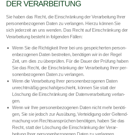
DER VERARBEITUNG
Sie haben das Recht, die Ein­schränkung der Ver­ar­beitung Ihrer
per­so­n­en­be­zo­ge­nen Dat­en zu ver­lan­gen. Hierzu kön­nen Sie
sich jed­erzeit an uns wen­den. Das Recht auf Ein­schränkung der
Ver­ar­beitung beste­ht in fol­gen­den Fällen:
Wenn Sie die Richtigkeit Ihrer bei uns gespe­icherten per­so­n­
en­be­zo­ge­nen Dat­en bestre­it­en, benöti­gen wir in der Regel
Zeit, um dies zu über­prüfen. Für die Dauer der Prü­fung haben
Sie das Recht, die Ein­schränkung der Ver­ar­beitung Ihrer per­
so­n­en­be­zo­ge­nen Dat­en zu ver­lan­gen.
Wenn die Ver­ar­beitung Ihrer per­so­n­en­be­zo­ge­nen Dat­en
unrecht­mäßig geschah/geschieht, kön­nen Sie statt der
Löschung die Ein­schränkung der Daten­ver­ar­beitung ver­lan­
gen.
Wenn wir Ihre per­so­n­en­be­zo­ge­nen Dat­en nicht mehr benöti­
gen, Sie sie jedoch zur Ausübung, Vertei­di­gung oder Gel­tend­
machung von Recht­sansprüchen benöti­gen, haben Sie das
Recht, statt der Löschung die Ein­schränkung der Ver­ar­
beitung Ihrer per­so­n­en­be­zo­ge­nen Dat­en zu ver­lan­gen.