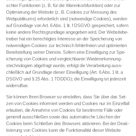
schter Funk­tio­nen (z. B. für die Warenko­rb­funk­tion) oder zur
Opti­mierung der Web­site (z. B. Cook­ies zur Mes­sung des
Webpub­likums) erforder­lich sind (notwendi­ge Cook­ies), wer­den
auf Grund­lage von Art. 6 Abs. 1 lit. f DSGVO gespe­ichert, sofern
keine andere Rechts­grund­lage angegeben wird. Der Web­site­be­
treiber hat ein berechtigtes Inter­esse an der Spe­icherung von
notwendi­gen Cook­ies zur tech­nisch fehler­freien und opti­mierten
Bere­it­stel­lung sein­er Dien­ste. Sofern eine Ein­willi­gung zur Spe­
icherung von Cook­ies und ver­gle­ich­baren Wieder­erken­nung­
stech­nolo­gien abge­fragt wurde, erfol­gt die Ver­ar­beitung auss­
chließlich auf Grund­lage dieser Ein­willi­gung (Art. 6 Abs. 1 lit. a
DSGVO und § 25 Abs. 1 TDDDG); die Ein­willi­gung ist jed­erzeit
wider­ruf­bar.
Sie kön­nen Ihren Brows­er so ein­stellen, dass Sie über das Set­
zen von Cook­ies informiert wer­den und Cook­ies nur im Einzelfall
erlauben, die Annahme von Cook­ies für bes­timmte Fälle oder
generell auss­chließen sowie das automa­tis­che Löschen der
Cook­ies beim Schließen des Browsers aktivieren. Bei der Deak­
tivierung von Cook­ies kann die Funk­tion­al­ität dieser Web­site