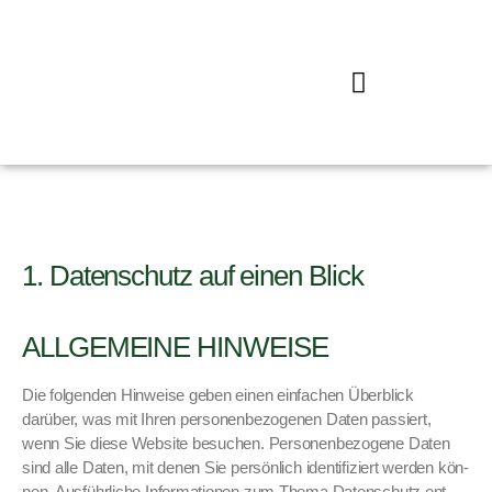
1. Datenschutz auf einen Blick
ALLGEMEINE HINWEISE
Die fol­gen­den Hin­weise geben einen ein­fachen Überblick
darüber, was mit Ihren per­so­n­en­be­zo­ge­nen Dat­en passiert,
wenn Sie diese Web­site besuchen. Per­so­n­en­be­zo­gene Dat­en
sind alle Dat­en, mit denen Sie per­sön­lich iden­ti­fiziert wer­den kön­
nen. Aus­führliche Infor­ma­tio­nen zum The­ma Daten­schutz ent­