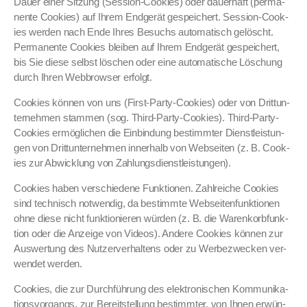
Dauer ein­er Sitzung (Ses­sion-Cook­ies) oder dauer­haft (per­ma­
nente Cook­ies) auf Ihrem Endgerät gespe­ichert. Ses­sion-Cook­
ies wer­den nach Ende Ihres Besuchs automa­tisch gelöscht.
Per­ma­nente Cook­ies bleiben auf Ihrem Endgerät gespe­ichert,
bis Sie diese selb­st löschen oder eine automa­tis­che Löschung
durch Ihren Web­brows­er erfol­gt.
Cook­ies kön­nen von uns (First-Par­ty-Cook­ies) oder von Drit­tun­
ternehmen stam­men (sog. Third-Par­ty-Cook­ies). Third-Par­ty-
Cook­ies ermöglichen die Ein­bindung bes­timmter Dien­stleis­tun­
gen von Drit­tun­ternehmen inner­halb von Web­seit­en (z. B. Cook­
ies zur Abwick­lung von Zahlungs­di­en­stleis­tun­gen).
Cook­ies haben ver­schiedene Funk­tio­nen. Zahlre­iche Cook­ies
sind tech­nisch notwendig, da bes­timmte Web­seit­en­funk­tio­nen
ohne diese nicht funk­tion­ieren wür­den (z. B. die Warenko­rb­funk­
tion oder die Anzeige von Videos). Andere Cook­ies kön­nen zur
Auswer­tung des Nutzerver­hal­tens oder zu Wer­bezweck­en ver­
wen­det wer­den.
Cook­ies, die zur Durch­führung des elek­tro­n­is­chen Kom­mu­nika­
tionsvor­gangs, zur Bere­it­stel­lung bes­timmter, von Ihnen erwün­