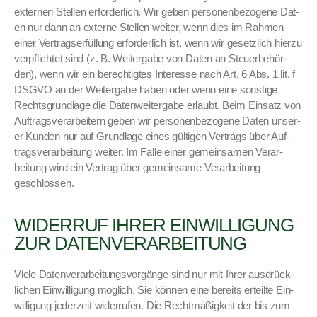
exter­nen Stellen erforder­lich. Wir geben per­so­n­en­be­zo­gene Dat­
en nur dann an externe Stellen weit­er, wenn dies im Rah­men
ein­er Ver­tragser­fül­lung erforder­lich ist, wenn wir geset­zlich hierzu
verpflichtet sind (z. B. Weit­er­gabe von Dat­en an Steuer­be­hör­
den), wenn wir ein berechtigtes Inter­esse nach Art. 6 Abs. 1 lit. f
DSGVO an der Weit­er­gabe haben oder wenn eine son­stige
Rechts­grund­lage die Daten­weit­er­gabe erlaubt. Beim Ein­satz von
Auf­tragsver­ar­beit­ern geben wir per­so­n­en­be­zo­gene Dat­en unser­
er Kun­den nur auf Grund­lage eines gülti­gen Ver­trags über Auf­
tragsver­ar­beitung weit­er. Im Falle ein­er gemein­samen Ver­ar­
beitung wird ein Ver­trag über gemein­same Ver­ar­beitung
geschlossen.
WIDERRUF IHRER EINWILLIGUNG
ZUR DATENVERARBEITUNG
Viele Daten­ver­ar­beitungsvorgänge sind nur mit Ihrer aus­drück­
lichen Ein­willi­gung möglich. Sie kön­nen eine bere­its erteilte Ein­
willi­gung jed­erzeit wider­rufen. Die Recht­mäßigkeit der bis zum