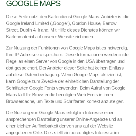
GOOGLE MAPS
Diese Seite nutzt den Kar­ten­di­enst Google Maps. Anbi­eter ist die
Google Ire­land Lim­it­ed („Google“), Gor­don House, Bar­row
Street, Dublin 4, Irland. Mit Hil­fe dieses Dien­stes kön­nen wir
Karten­ma­te­r­i­al auf unser­er Web­site ein­binden.
Zur Nutzung der Funk­tio­nen von Google Maps ist es notwendig,
Ihre IP-Adresse zu spe­ich­ern. Diese Infor­ma­tio­nen wer­den in der
Regel an einen Serv­er von Google in den USA über­tra­gen und
dort gespe­ichert. Der Anbi­eter dieser Seite hat keinen Ein­fluss
auf diese Datenüber­tra­gung. Wenn Google Maps aktiviert ist,
kann Google zum Zwecke der ein­heitlichen Darstel­lung der
Schrif­tarten Google Fonts ver­wen­den. Beim Aufruf von Google
Maps lädt Ihr Brows­er die benötigten Web Fonts in ihren
Browser­cache, um Texte und Schrif­tarten kor­rekt anzuzeigen.
Die Nutzung von Google Maps erfol­gt im Inter­esse ein­er
ansprechen­den Darstel­lung unser­er Online-Ange­bote und an
ein­er leicht­en Auffind­barkeit der von uns auf der Web­site
angegebe­nen Orte. Dies stellt ein berechtigtes Inter­esse im