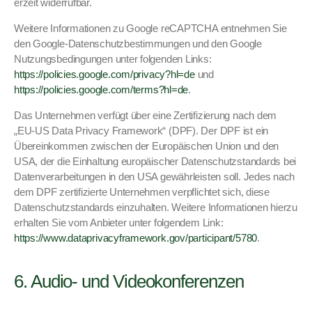
erzeit wider­ruf­bar.
Weit­ere Infor­ma­tio­nen zu Google reCAPTCHA ent­nehmen Sie
den Google-Daten­schutzbes­tim­mungen und den Google
Nutzungs­be­din­gun­gen unter fol­gen­den Links:
https://policies.google.com/privacy?hl=de
und
https://policies.google.com/terms?hl=de
.
Das Unternehmen ver­fügt über eine Zer­ti­fizierung nach dem
„EU-US Data Pri­va­cy Frame­work“ (DPF). Der DPF ist ein
Übereinkom­men zwis­chen der Europäis­chen Union und den
USA, der die Ein­hal­tung europäis­ch­er Daten­schutz­s­tan­dards bei
Daten­ver­ar­beitun­gen in den USA gewährleis­ten soll. Jedes nach
dem DPF zer­ti­fizierte Unternehmen verpflichtet sich, diese
Daten­schutz­s­tan­dards einzuhal­ten. Weit­ere Infor­ma­tio­nen hierzu
erhal­ten Sie vom Anbi­eter unter fol­gen­dem Link:
https://www.dataprivacyframework.gov/participant/5780
.
6. Audio- und Videokonferenzen