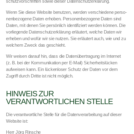
schutzvorschriften sowie dieser Daten­schutzerk­lärung.
Wenn Sie diese Web­site benutzen, wer­den ver­schiedene per­so­
n­en­be­zo­gene Dat­en erhoben. Per­so­n­en­be­zo­gene Dat­en sind
Dat­en, mit denen Sie per­sön­lich iden­ti­fiziert wer­den kön­nen. Die
vor­liegende Daten­schutzerk­lärung erläutert, welche Dat­en wir
erheben und wofür wir sie nutzen. Sie erläutert auch, wie und zu
welchem Zweck das geschieht.
Wir weisen darauf hin, dass die Datenüber­tra­gung im Inter­net
(z. B. bei der Kom­mu­nika­tion per E‑Mail) Sicher­heit­slück­en
aufweisen kann. Ein lück­en­los­er Schutz der Dat­en vor dem
Zugriff durch Dritte ist nicht möglich.
HINWEIS ZUR
VERANTWORTLICHEN STELLE
Die ver­ant­wortliche Stelle für die Daten­ver­ar­beitung auf dieser
Web­site ist:
Herr Jörg Rin­sche