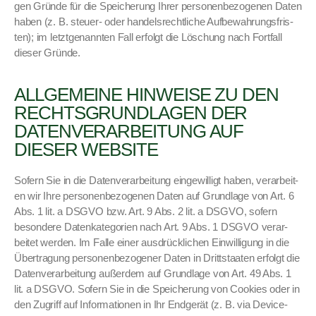
gen Gründe für die Spe­icherung Ihrer per­so­n­en­be­zo­ge­nen Dat­en
haben (z. B. steuer- oder han­del­srechtliche Auf­be­wahrungs­fris­
ten); im let­zt­ge­nan­nten Fall erfol­gt die Löschung nach Fort­fall
dieser Gründe.
ALLGEMEINE HINWEISE ZU DEN
RECHTSGRUNDLAGEN DER
DATENVERARBEITUNG AUF
DIESER WEBSITE
Sofern Sie in die Daten­ver­ar­beitung eingewil­ligt haben, ver­ar­beit­
en wir Ihre per­so­n­en­be­zo­ge­nen Dat­en auf Grund­lage von Art. 6
Abs. 1 lit. a DSGVO bzw. Art. 9 Abs. 2 lit. a DSGVO, sofern
beson­dere Datenkat­e­gorien nach Art. 9 Abs. 1 DSGVO ver­ar­
beit­et wer­den. Im Falle ein­er aus­drück­lichen Ein­willi­gung in die
Über­tra­gung per­so­n­en­be­zo­gen­er Dat­en in Drittstaat­en erfol­gt die
Daten­ver­ar­beitung außer­dem auf Grund­lage von Art. 49 Abs. 1
lit. a DSGVO. Sofern Sie in die Spe­icherung von Cook­ies oder in
den Zugriff auf Infor­ma­tio­nen in Ihr Endgerät (z. B. via Device-