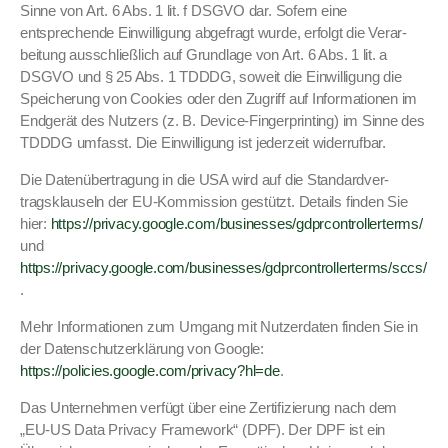
Sinne von Art. 6 Abs. 1 lit. f DSGVO dar. Sofern eine
entsprechende Ein­willi­gung abge­fragt wurde, erfol­gt die Ver­ar­
beitung auss­chließlich auf Grund­lage von Art. 6 Abs. 1 lit. a
DSGVO und § 25 Abs. 1 TDDDG, soweit die Ein­willi­gung die
Spe­icherung von Cook­ies oder den Zugriff auf Infor­ma­tio­nen im
Endgerät des Nutzers (z. B. Device-Fin­ger­print­ing) im Sinne des
TDDDG umfasst. Die Ein­willi­gung ist jed­erzeit wider­ruf­bar.
Die Datenüber­tra­gung in die USA wird auf die Stan­dard­ver­
tragsklauseln der EU-Kom­mis­sion gestützt. Details find­en Sie
hier:
https://privacy.google.com/businesses/gdprcontrollerterms/
und
https://privacy.google.com/businesses/gdprcontrollerterms/sccs/
.
Mehr Infor­ma­tio­nen zum Umgang mit Nutzer­dat­en find­en Sie in
der Daten­schutzerk­lärung von Google:
https://policies.google.com/privacy?hl=de
.
Das Unternehmen ver­fügt über eine Zer­ti­fizierung nach dem
„EU-US Data Pri­va­cy Frame­work“ (DPF). Der DPF ist ein