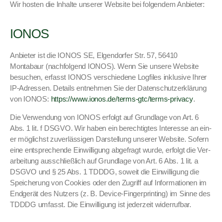
Wir hosten die Inhalte unser­er Web­site bei fol­gen­dem Anbi­eter:
IONOS
Anbi­eter ist die IONOS SE, Elgen­dor­fer Str. 57, 56410
Montabaur (nach­fol­gend IONOS). Wenn Sie unsere Web­site
besuchen, erfasst IONOS ver­schiedene Log­files inklu­sive Ihrer
IP-Adressen. Details ent­nehmen Sie der Daten­schutzerk­lärung
von IONOS:
https://www.ionos.de/terms-gtc/terms-privacy
.
Die Ver­wen­dung von IONOS erfol­gt auf Grund­lage von Art. 6
Abs. 1 lit. f DSGVO. Wir haben ein berechtigtes Inter­esse an ein­
er möglichst zuver­läs­si­gen Darstel­lung unser­er Web­site. Sofern
eine entsprechende Ein­willi­gung abge­fragt wurde, erfol­gt die Ver­
ar­beitung auss­chließlich auf Grund­lage von Art. 6 Abs. 1 lit. a
DSGVO und § 25 Abs. 1 TDDDG, soweit die Ein­willi­gung die
Spe­icherung von Cook­ies oder den Zugriff auf Infor­ma­tio­nen im
Endgerät des Nutzers (z. B. Device-Fin­ger­print­ing) im Sinne des
TDDDG umfasst. Die Ein­willi­gung ist jed­erzeit wider­ruf­bar.