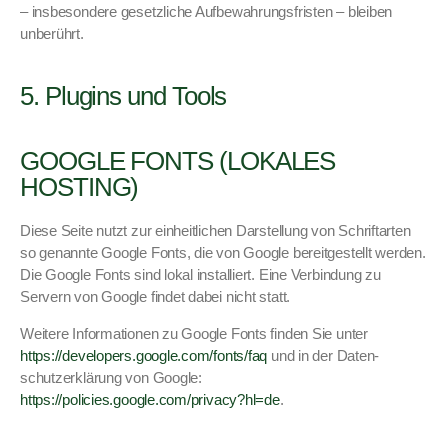
– ins­beson­dere geset­zliche Auf­be­wahrungs­fris­ten – bleiben
unberührt.
5. Plugins und Tools
GOOGLE FONTS (LOKALES
HOSTING)
Diese Seite nutzt zur ein­heitlichen Darstel­lung von Schrif­tarten
so genan­nte Google Fonts, die von Google bere­it­gestellt wer­den.
Die Google Fonts sind lokal instal­liert. Eine Verbindung zu
Servern von Google find­et dabei nicht statt.
Weit­ere Infor­ma­tio­nen zu Google Fonts find­en Sie unter
https://developers.google.com/fonts/faq
und in der Daten­
schutzerk­lärung von Google:
https://policies.google.com/privacy?hl=de
.