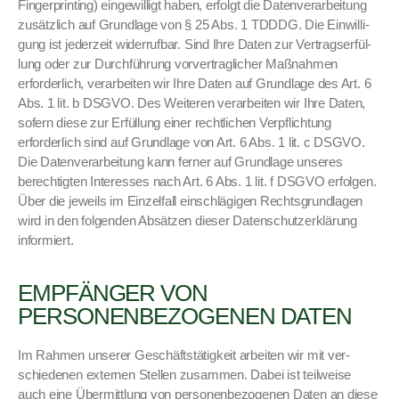
Fin­ger­print­ing) eingewil­ligt haben, erfol­gt die Daten­ver­ar­beitung
zusät­zlich auf Grund­lage von § 25 Abs. 1 TDDDG. Die Ein­willi­
gung ist jed­erzeit wider­ruf­bar. Sind Ihre Dat­en zur Ver­tragser­fül­
lung oder zur Durch­führung vorver­traglich­er Maß­nah­men
erforder­lich, ver­ar­beit­en wir Ihre Dat­en auf Grund­lage des Art. 6
Abs. 1 lit. b DSGVO. Des Weit­eren ver­ar­beit­en wir Ihre Dat­en,
sofern diese zur Erfül­lung ein­er rechtlichen Verpflich­tung
erforder­lich sind auf Grund­lage von Art. 6 Abs. 1 lit. c DSGVO.
Die Daten­ver­ar­beitung kann fern­er auf Grund­lage unseres
berechtigten Inter­ess­es nach Art. 6 Abs. 1 lit. f DSGVO erfol­gen.
Über die jew­eils im Einzelfall ein­schlägi­gen Rechts­grund­la­gen
wird in den fol­gen­den Absätzen dieser Daten­schutzerk­lärung
informiert.
EMPFÄNGER VON
PERSONENBEZOGENEN DATEN
Im Rah­men unser­er Geschäft­stätigkeit arbeit­en wir mit ver­
schiede­nen exter­nen Stellen zusam­men. Dabei ist teil­weise
auch eine Über­mit­tlung von per­so­n­en­be­zo­ge­nen Dat­en an diese