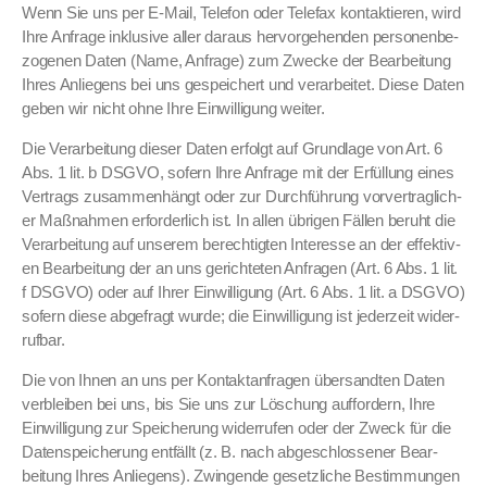
Wenn Sie uns per E‑Mail, Tele­fon oder Tele­fax kon­tak­tieren, wird
Ihre Anfrage inklu­sive aller daraus her­vorge­hen­den per­so­n­en­be­
zo­ge­nen Dat­en (Name, Anfrage) zum Zwecke der Bear­beitung
Ihres Anliegens bei uns gespe­ichert und ver­ar­beit­et. Diese Dat­en
geben wir nicht ohne Ihre Ein­willi­gung weit­er.
Die Ver­ar­beitung dieser Dat­en erfol­gt auf Grund­lage von Art. 6
Abs. 1 lit. b DSGVO, sofern Ihre Anfrage mit der Erfül­lung eines
Ver­trags zusam­men­hängt oder zur Durch­führung vorver­traglich­
er Maß­nah­men erforder­lich ist. In allen übri­gen Fällen beruht die
Ver­ar­beitung auf unserem berechtigten Inter­esse an der effek­tiv­
en Bear­beitung der an uns gerichteten Anfra­gen (Art. 6 Abs. 1 lit.
f DSGVO) oder auf Ihrer Ein­willi­gung (Art. 6 Abs. 1 lit. a DSGVO)
sofern diese abge­fragt wurde; die Ein­willi­gung ist jed­erzeit wider­
ruf­bar.
Die von Ihnen an uns per Kon­tak­tan­fra­gen über­sandten Dat­en
verbleiben bei uns, bis Sie uns zur Löschung auf­fordern, Ihre
Ein­willi­gung zur Spe­icherung wider­rufen oder der Zweck für die
Daten­spe­icherung ent­fällt (z. B. nach abgeschlossen­er Bear­
beitung Ihres Anliegens). Zwin­gende geset­zliche Bes­tim­mungen