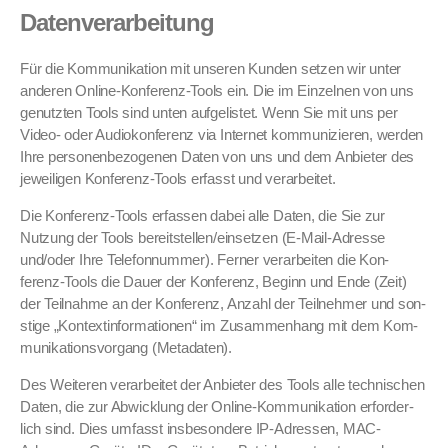
Datenverarbeitung
Für die Kom­mu­nika­tion mit unseren Kun­den set­zen wir unter
anderen Online-Kon­ferenz-Tools ein. Die im Einzel­nen von uns
genutzten Tools sind unten aufge­lis­tet. Wenn Sie mit uns per
Video- oder Audiokon­ferenz via Inter­net kom­mu­nizieren, wer­den
Ihre per­so­n­en­be­zo­ge­nen Dat­en von uns und dem Anbi­eter des
jew­eili­gen Kon­ferenz-Tools erfasst und ver­ar­beit­et.
Die Kon­ferenz-Tools erfassen dabei alle Dat­en, die Sie zur
Nutzung der Tools bereitstellen/einsetzen (E‑Mail-Adresse
und/oder Ihre Tele­fon­num­mer). Fern­er ver­ar­beit­en die Kon­
ferenz-Tools die Dauer der Kon­ferenz, Beginn und Ende (Zeit)
der Teil­nahme an der Kon­ferenz, Anzahl der Teil­nehmer und son­
stige „Kon­tex­tin­for­ma­tio­nen“ im Zusam­men­hang mit dem Kom­
mu­nika­tionsvor­gang (Meta­dat­en).
Des Weit­eren ver­ar­beit­et der Anbi­eter des Tools alle tech­nis­chen
Dat­en, die zur Abwick­lung der Online-Kom­mu­nika­tion erforder­
lich sind. Dies umfasst ins­beson­dere IP-Adressen, MAC-