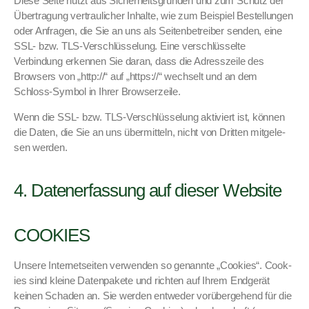
Diese Seite nutzt aus Sicher­heits­grün­den und zum Schutz der
Über­tra­gung ver­traulich­er Inhalte, wie zum Beispiel Bestel­lun­gen
oder Anfra­gen, die Sie an uns als Seit­en­be­treiber senden, eine
SSL- bzw. TLS-Ver­schlüs­selung. Eine ver­schlüs­selte
Verbindung erken­nen Sie daran, dass die Adresszeile des
Browsers von „http://“ auf „https://“ wech­selt und an dem
Schloss-Sym­bol in Ihrer Browserzeile.
Wenn die SSL- bzw. TLS-Ver­schlüs­selung aktiviert ist, kön­nen
die Dat­en, die Sie an uns über­mit­teln, nicht von Drit­ten mit­ge­le­
sen wer­den.
4. Datenerfassung auf dieser Website
COOKIES
Unsere Inter­net­seit­en ver­wen­den so genan­nte „Cook­ies“. Cook­
ies sind kleine Daten­pakete und richt­en auf Ihrem Endgerät
keinen Schaden an. Sie wer­den entwed­er vorüberge­hend für die