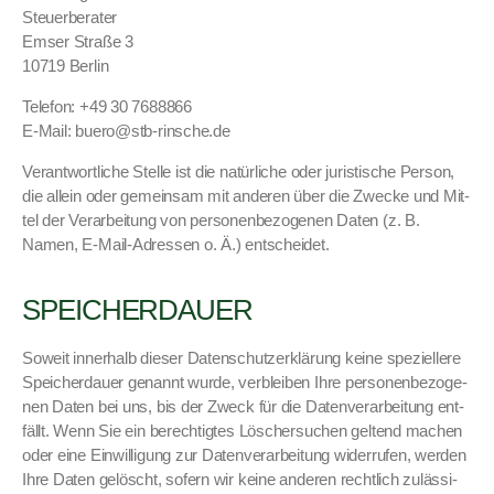
Steuer­ber­ater
Emser Straße 3
10719 Berlin
Tele­fon: +49 30 7688866
E‑Mail: buero@stb-rinsche.de
Ver­ant­wortliche Stelle ist die natür­liche oder juris­tis­che Per­son,
die allein oder gemein­sam mit anderen über die Zwecke und Mit­
tel der Ver­ar­beitung von per­so­n­en­be­zo­ge­nen Dat­en (z. B.
Namen, E‑Mail-Adressen o. Ä.) entschei­det.
SPEICHERDAUER
Soweit inner­halb dieser Daten­schutzerk­lärung keine speziellere
Spe­icher­dauer genan­nt wurde, verbleiben Ihre per­so­n­en­be­zo­ge­
nen Dat­en bei uns, bis der Zweck für die Daten­ver­ar­beitung ent­
fällt. Wenn Sie ein berechtigtes Lösch­er­suchen gel­tend machen
oder eine Ein­willi­gung zur Daten­ver­ar­beitung wider­rufen, wer­den
Ihre Dat­en gelöscht, sofern wir keine anderen rechtlich zuläs­si­