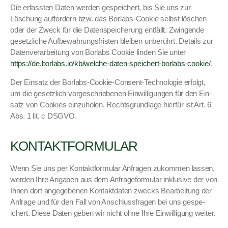
Die erfassten Dat­en wer­den gespe­ichert, bis Sie uns zur
Löschung auf­fordern bzw. das Bor­labs-Cook­ie selb­st löschen
oder der Zweck für die Daten­spe­icherung ent­fällt. Zwin­gende
geset­zliche Auf­be­wahrungs­fris­ten bleiben unberührt. Details zur
Daten­ver­ar­beitung von Bor­labs Cook­ie find­en Sie unter
https://de.borlabs.io/kb/welche-daten-speichert-borlabs-cookie/
.
Der Ein­satz der Bor­labs-Cook­ie-Con­sent-Tech­nolo­gie erfol­gt,
um die geset­zlich vorgeschriebe­nen Ein­willi­gun­gen für den Ein­
satz von Cook­ies einzu­holen. Rechts­grund­lage hier­für ist Art. 6
Abs. 1 lit. c DSGVO.
KONTAKTFORMULAR
Wenn Sie uns per Kon­tak­t­for­mu­lar Anfra­gen zukom­men lassen,
wer­den Ihre Angaben aus dem Anfrage­for­mu­lar inklu­sive der von
Ihnen dort angegebe­nen Kon­tak­t­dat­en zwecks Bear­beitung der
Anfrage und für den Fall von Anschlussfra­gen bei uns gespe­
ichert. Diese Dat­en geben wir nicht ohne Ihre Ein­willi­gung weit­er.