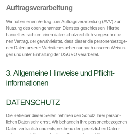
Auftragsverarbeitung
Wir haben einen Ver­trag über Auf­tragsver­ar­beitung (AVV) zur
Nutzung des oben genan­nten Dien­stes geschlossen. Hier­bei
han­delt es sich um einen daten­schutzrechtlich vorgeschriebe­
nen Ver­trag, der gewährleis­tet, dass dieser die per­so­n­en­be­zo­ge­
nen Dat­en unser­er Web­sitebe­such­er nur nach unseren Weisun­
gen und unter Ein­hal­tung der DSGVO ver­ar­beit­et.
3. Allgemeine Hinweise und Pflicht­
informationen
DATENSCHUTZ
Die Betreiber dieser Seit­en nehmen den Schutz Ihrer per­sön­
lichen Dat­en sehr ernst. Wir behan­deln Ihre per­so­n­en­be­zo­ge­nen
Dat­en ver­traulich und entsprechend den geset­zlichen Daten­