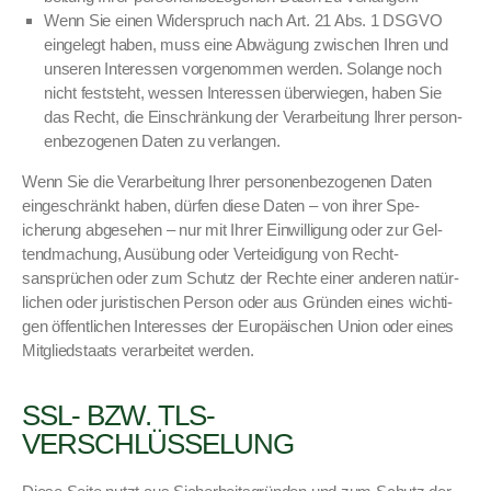
Wenn Sie einen Wider­spruch nach Art. 21 Abs. 1 DSGVO
ein­gelegt haben, muss eine Abwä­gung zwis­chen Ihren und
unseren Inter­essen vorgenom­men wer­den. Solange noch
nicht fest­ste­ht, wessen Inter­essen über­wiegen, haben Sie
das Recht, die Ein­schränkung der Ver­ar­beitung Ihrer per­so­n­
en­be­zo­ge­nen Dat­en zu ver­lan­gen.
Wenn Sie die Ver­ar­beitung Ihrer per­so­n­en­be­zo­ge­nen Dat­en
eingeschränkt haben, dür­fen diese Dat­en – von ihrer Spe­
icherung abge­se­hen – nur mit Ihrer Ein­willi­gung oder zur Gel­
tend­machung, Ausübung oder Vertei­di­gung von Recht­
sansprüchen oder zum Schutz der Rechte ein­er anderen natür­
lichen oder juris­tis­chen Per­son oder aus Grün­den eines wichti­
gen öffentlichen Inter­ess­es der Europäis­chen Union oder eines
Mit­glied­staats ver­ar­beit­et wer­den.
SSL- BZW. TLS-
VERSCHLÜSSELUNG